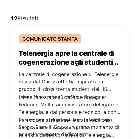
Risultati
12
COMUNICATO STAMPA
Telenergia apre la centrale di
cogenerazione agli studenti
di Alessandria
La centrale di cogenerazione di Telenergia
di via del Chiozzetto ha ospitato un
gruppo di circa trenta studenti dell’IIS
“Vinci Nervi Fermi” di Alessandria.
La visita è stata guidata dall’ingegner
Federico Mollo, amministratore delegato di
Telenergia, e dal personale tecnico, e con
la presenza del presidente di Telenergia,
Particolare attenzione è stata dedicata
Sergio Camilli. Dopo un primo momento di
anche ai benefici ambientali del
approfondimento dedicato al
teleriscaldamento: la rete di Telenergia