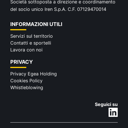
Società sottoposta a direzione e coordinamento
relazioni positive con la comunità locale,
del socio unico Iren S.p.A. C.F. 07129470014
promuovendo momenti di confronto e
conoscenza che coinvolgono la
INFORMAZIONI UTILI
cittadinanza e con un occhio di riguardo
alle nuove generazioni.
Servizi sul territorio
Contatti e sportelli
Lavora con noi
PRIVACY
Privacy Egea Holding
Cookies Policy
Whistleblowing
Seguici su